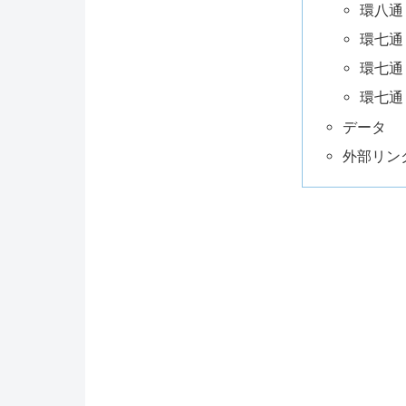
環八通
環七通
環七通
環七通
データ
外部リン