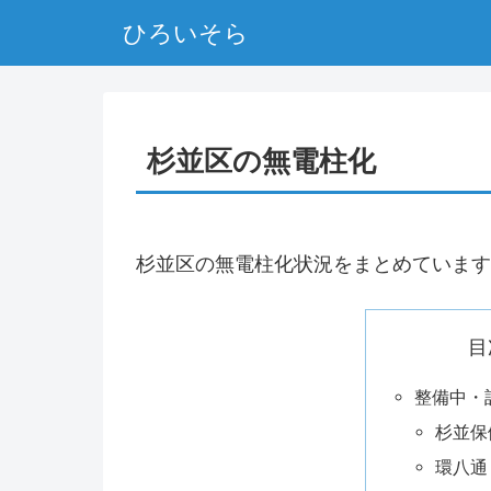
ひろいそら
杉並区の無電柱化
杉並区の無電柱化状況をまとめています
目
整備中・
杉並保
環八通