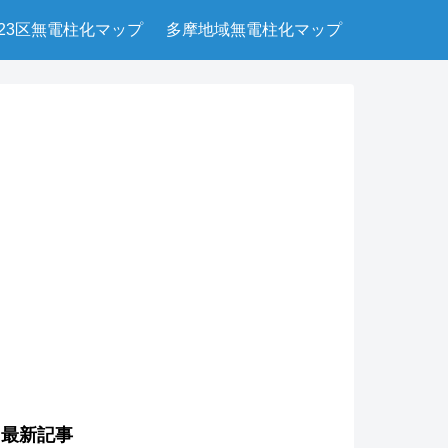
23区無電柱化マップ
多摩地域無電柱化マップ
最新記事