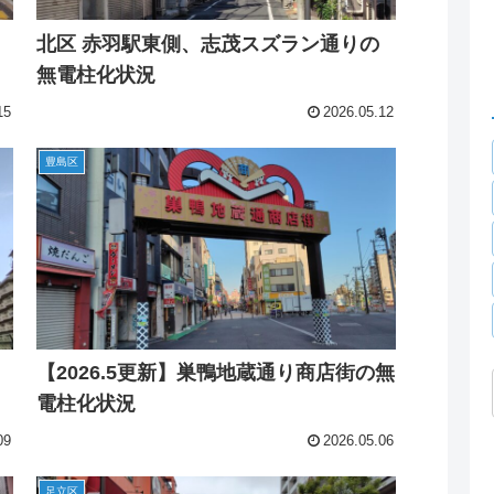
北区 赤羽駅東側、志茂スズラン通りの
無電柱化状況
15
2026.05.12
豊島区
【2026.5更新】巣鴨地蔵通り商店街の無
電柱化状況
09
2026.05.06
足立区