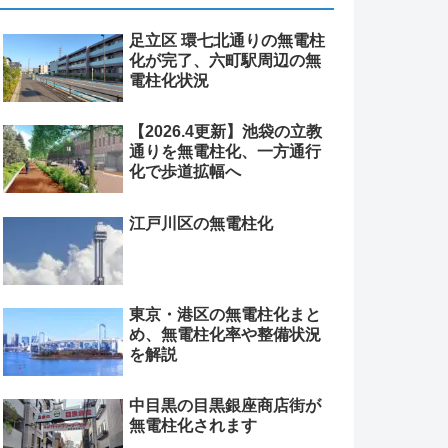
足立区 環七北通りの無電柱
化が完了、六町駅周辺の無
電柱化状況
【2026.4更新】池袋の立教
通りを無電柱化、一方通行
化で歩道拡幅へ
江戸川区の無電柱化
東京・港区の無電柱化まと
め、無電柱化率や整備状況
を解説
中目黒の目黒銀座商店街が
無電柱化されます