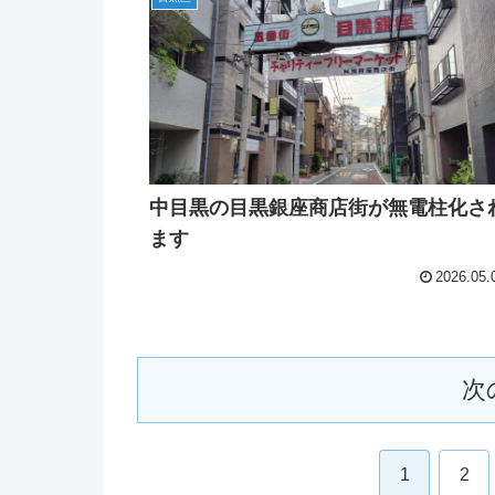
中目黒の目黒銀座商店街が無電柱化さ
ます
2026.05.
次
1
2