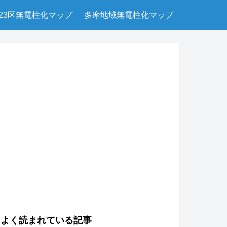
23区無電柱化マップ
多摩地域無電柱化マップ
よく読まれている記事