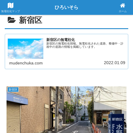
ひろいそら
無電柱化マップ
ホーム
新宿区
新宿区の無電柱化
新宿区の無電柱化情報。無電柱化された道路、整備中・計
画中の道路の情報を掲載しています。
2022.01.09
mudenchuka.com
新宿区