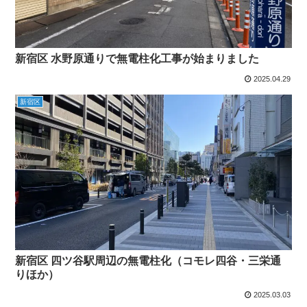
新宿区 水野原通りで無電柱化工事が始まりました
2025.04.29
新宿区
新宿区 四ツ谷駅周辺の無電柱化（コモレ四谷・三栄通
りほか）
2025.03.03