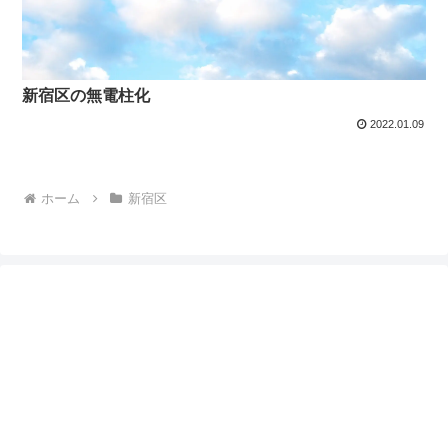
新宿区の無電柱化
2022.01.09
ホーム
新宿区