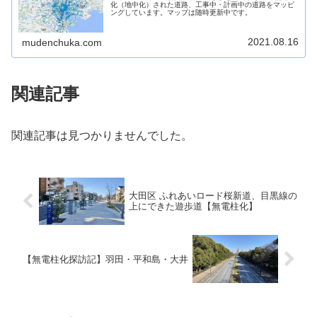
化（地中化）された道路、工事中・計画中の道路をマッピ
ングしています。マップは随時更新中です。
2021.08.16
mudenchuka.com
関連記事
関連記事は見つかりませんでした。
大田区 ふれあいロード桜新道、目黒線の
上にできた遊歩道【無電柱化】
【無電柱化探訪記】羽田・平和島・大井